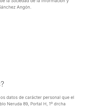
s de la Sociedad de la Información y
o Sánchez Angón.
s?
 los datos de carácter personal que el
lo Neruda 89, Portal H, 1º drcha