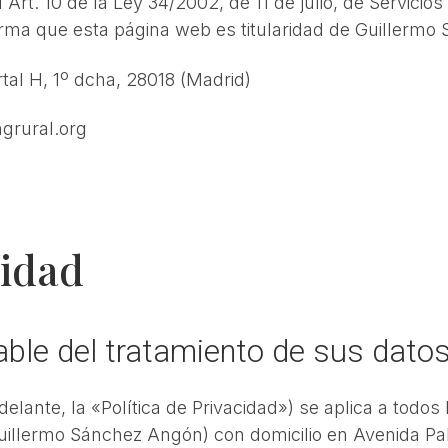
Art. 10 de la Ley 34/2002, de 11 de julio, de Servicio
forma que esta página web es titularidad de Guillerm
tal H, 1º dcha, 28018 (Madrid)
grural.org
cidad
able del tratamiento de sus dato
delante, la «Política de Privacidad») se aplica a todos
uillermo Sánchez Angón) con domicilio en Avenida Pab