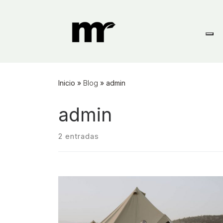
Skip
to
content
Inicio
»
Blog
»
admin
admin
2 entradas